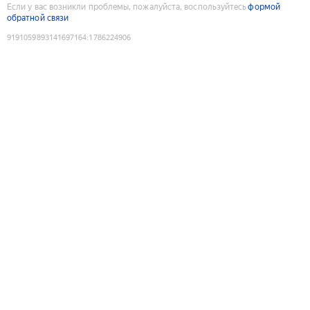
Если у вас возникли проблемы, пожалуйста, воспользуйтесь
формой
обратной связи
9191059893141697164
:
1786224906