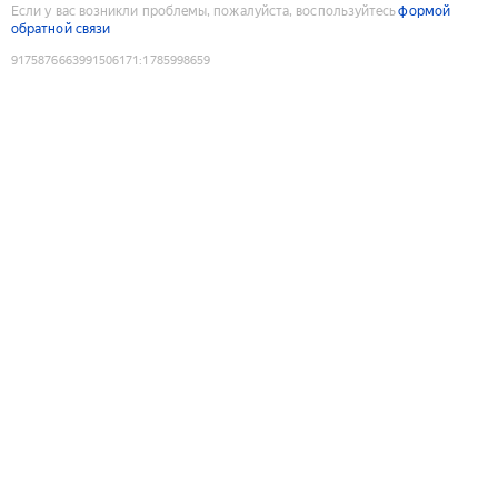
Если у вас возникли проблемы, пожалуйста, воспользуйтесь
формой
обратной связи
9175876663991506171
:
1785998659