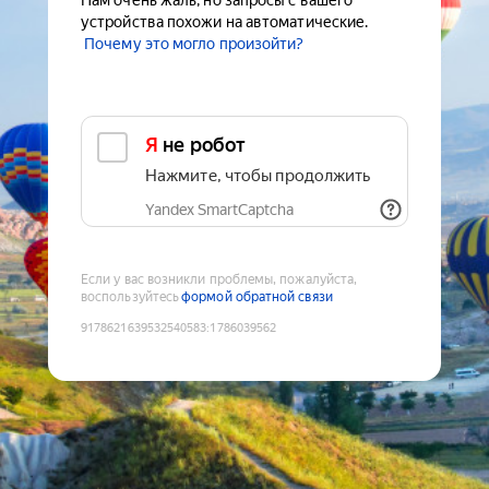
Нам очень жаль, но запросы с вашего
устройства похожи на автоматические.
Почему это могло произойти?
Я не робот
Нажмите, чтобы продолжить
Yandex SmartCaptcha
Если у вас возникли проблемы, пожалуйста,
воспользуйтесь
формой обратной связи
9178621639532540583
:
1786039562