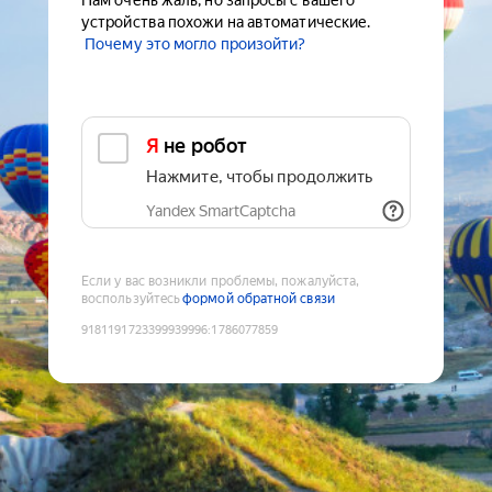
Нам очень жаль, но запросы с вашего
устройства похожи на автоматические.
Почему это могло произойти?
Я не робот
Нажмите, чтобы продолжить
Yandex SmartCaptcha
Если у вас возникли проблемы, пожалуйста,
воспользуйтесь
формой обратной связи
9181191723399939996
:
1786077859