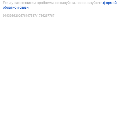
Если у вас возникли проблемы, пожалуйста, воспользуйтесь
формой
обратной связи
9193936202676197517
:
1786267767