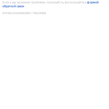
Если у вас возникли проблемы, пожалуйста, воспользуйтесь
формой
обратной связи
9191802253408482965
:
1786235968