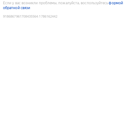
Если у вас возникли проблемы, пожалуйста, воспользуйтесь
формой
обратной связи
9186867961708435564
:
1786162442