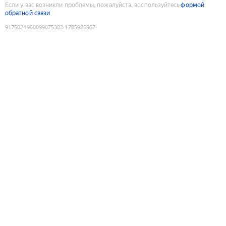
Если у вас возникли проблемы, пожалуйста, воспользуйтесь
формой
обратной связи
9175024960099075383
:
1785985967