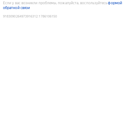
Если у вас возникли проблемы, пожалуйста, воспользуйтесь
формой
обратной связи
9183090264973916312
:
1786106150