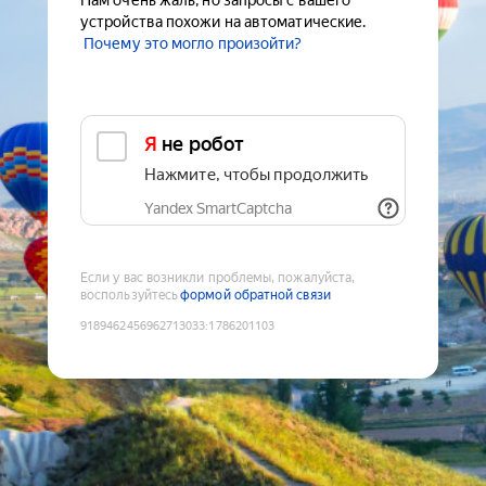
Нам очень жаль, но запросы с вашего
устройства похожи на автоматические.
Почему это могло произойти?
Я не робот
Нажмите, чтобы продолжить
Yandex SmartCaptcha
Если у вас возникли проблемы, пожалуйста,
воспользуйтесь
формой обратной связи
9189462456962713033
:
1786201103