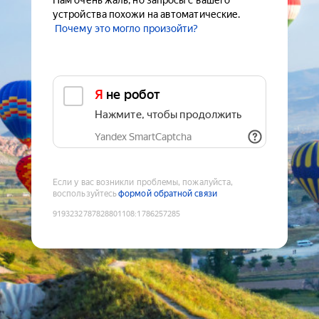
Нам очень жаль, но запросы с вашего
устройства похожи на автоматические.
Почему это могло произойти?
Я не робот
Нажмите, чтобы продолжить
Yandex SmartCaptcha
Если у вас возникли проблемы, пожалуйста,
воспользуйтесь
формой обратной связи
9193232787828801108
:
1786257285