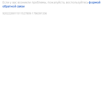
Если у вас возникли проблемы, пожалуйста, воспользуйтесь
формой
обратной связи
9202228811511527809
:
1786391336