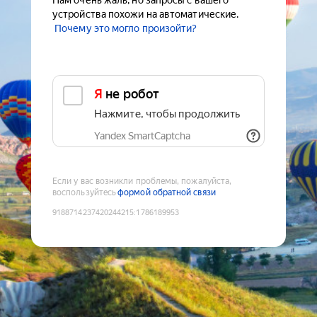
Нам очень жаль, но запросы с вашего
устройства похожи на автоматические.
Почему это могло произойти?
Я не робот
Нажмите, чтобы продолжить
Yandex SmartCaptcha
Если у вас возникли проблемы, пожалуйста,
воспользуйтесь
формой обратной связи
9188714237420244215
:
1786189953