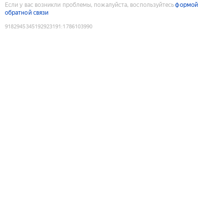
Если у вас возникли проблемы, пожалуйста, воспользуйтесь
формой
обратной связи
9182945345192923191
:
1786103990