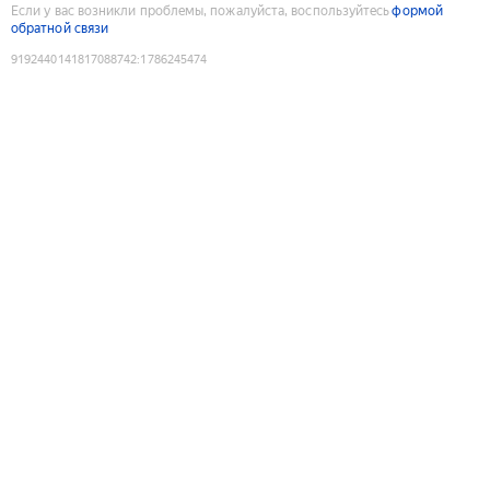
Если у вас возникли проблемы, пожалуйста, воспользуйтесь
формой
обратной связи
9192440141817088742
:
1786245474