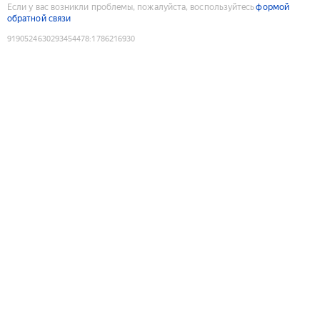
Если у вас возникли проблемы, пожалуйста, воспользуйтесь
формой
обратной связи
9190524630293454478
:
1786216930