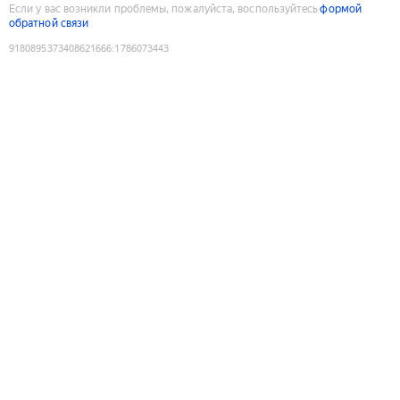
Если у вас возникли проблемы, пожалуйста, воспользуйтесь
формой
обратной связи
9180895373408621666
:
1786073443