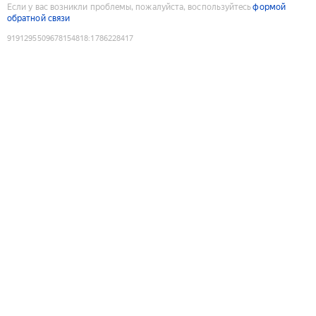
Если у вас возникли проблемы, пожалуйста, воспользуйтесь
формой
обратной связи
9191295509678154818
:
1786228417