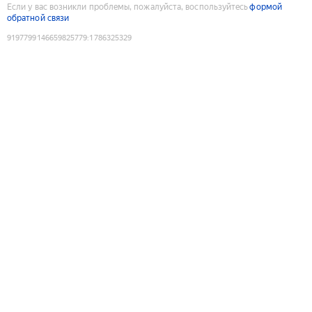
Если у вас возникли проблемы, пожалуйста, воспользуйтесь
формой
обратной связи
9197799146659825779
:
1786325329