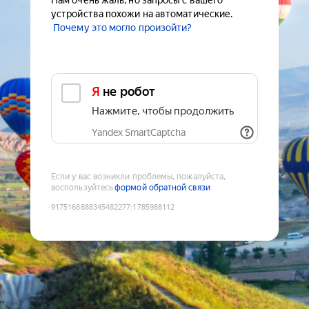
Нам очень жаль, но запросы с вашего
устройства похожи на автоматические.
Почему это могло произойти?
Я не робот
Нажмите, чтобы продолжить
Yandex SmartCaptcha
Если у вас возникли проблемы, пожалуйста,
воспользуйтесь
формой обратной связи
9175168888345482277
:
1785988112