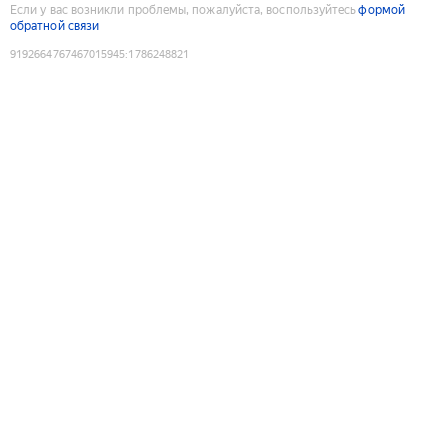
Если у вас возникли проблемы, пожалуйста, воспользуйтесь
формой
обратной связи
9192664767467015945
:
1786248821