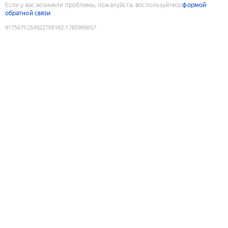
Если у вас возникли проблемы, пожалуйста, воспользуйтесь
формой
обратной связи
9175675254922708182
:
1785995657