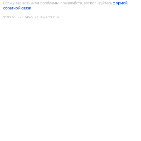
Если у вас возникли проблемы, пожалуйста, воспользуйтесь
формой
обратной связи
9188925568534577600
:
1786193102