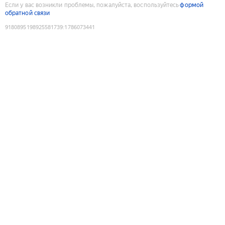
Если у вас возникли проблемы, пожалуйста, воспользуйтесь
формой
обратной связи
9180895198925581739
:
1786073441