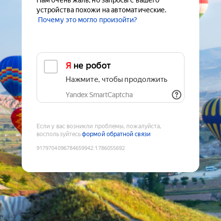
Нам очень жаль, но запросы с вашего
устройства похожи на автоматические.
Почему это могло произойти?
Я не робот
Нажмите, чтобы продолжить
Yandex SmartCaptcha
Если у вас возникли проблемы, пожалуйста,
воспользуйтесь
формой обратной связи
9179704096784659942
:
1786055692