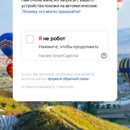
Нам очень жаль, но запросы с вашего
устройства похожи на автоматические.
Почему это могло произойти?
Я не робот
Нажмите, чтобы продолжить
Yandex SmartCaptcha
Если у вас возникли проблемы, пожалуйста,
воспользуйтесь
формой обратной связи
9178047679364495810
:
1786031009