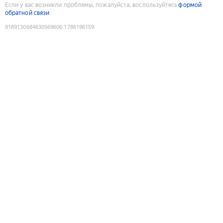
Если у вас возникли проблемы, пожалуйста, воспользуйтесь
формой
обратной связи
9189130684630569606
:
1786196159