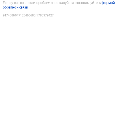
Если у вас возникли проблемы, пожалуйста, воспользуйтесь
формой
обратной связи
9174586047123466688
:
1785979427