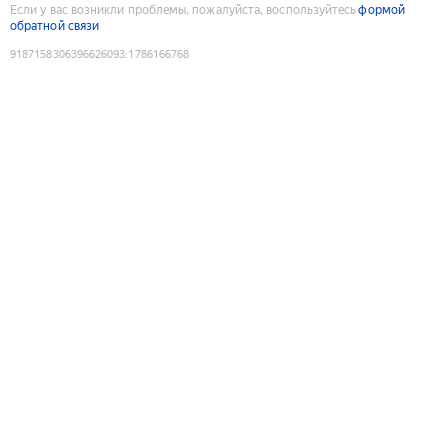
Если у вас возникли проблемы, пожалуйста, воспользуйтесь
формой
обратной связи
9187158306396626093
:
1786166768