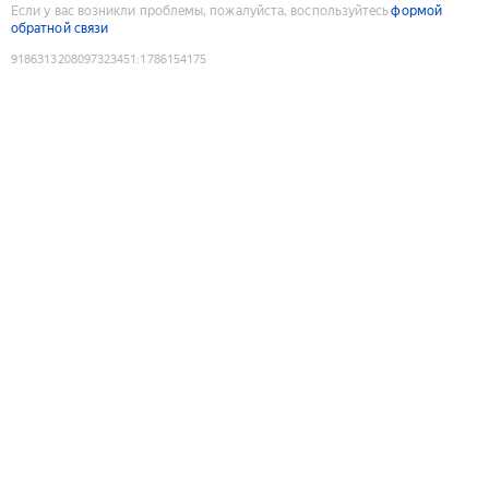
Если у вас возникли проблемы, пожалуйста, воспользуйтесь
формой
обратной связи
9186313208097323451
:
1786154175