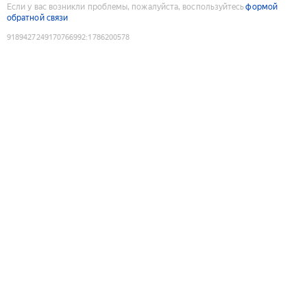
Если у вас возникли проблемы, пожалуйста, воспользуйтесь
формой
обратной связи
9189427249170766992
:
1786200578