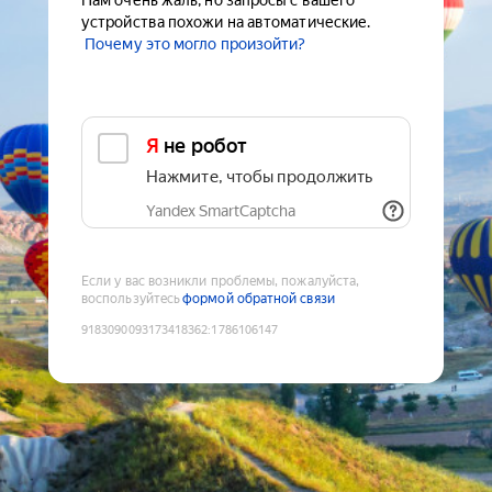
Нам очень жаль, но запросы с вашего
устройства похожи на автоматические.
Почему это могло произойти?
Я не робот
Нажмите, чтобы продолжить
Yandex SmartCaptcha
Если у вас возникли проблемы, пожалуйста,
воспользуйтесь
формой обратной связи
9183090093173418362
:
1786106147