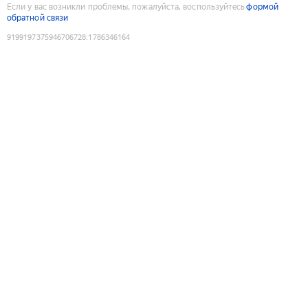
Если у вас возникли проблемы, пожалуйста, воспользуйтесь
формой
обратной связи
9199197375946706728
:
1786346164