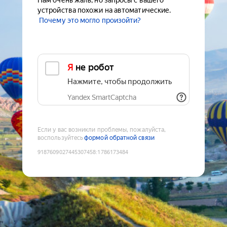
Нам очень жаль, но запросы с вашего
устройства похожи на автоматические.
Почему это могло произойти?
Я не робот
Нажмите, чтобы продолжить
Yandex SmartCaptcha
Если у вас возникли проблемы, пожалуйста,
воспользуйтесь
формой обратной связи
9187609027445307458
:
1786173484