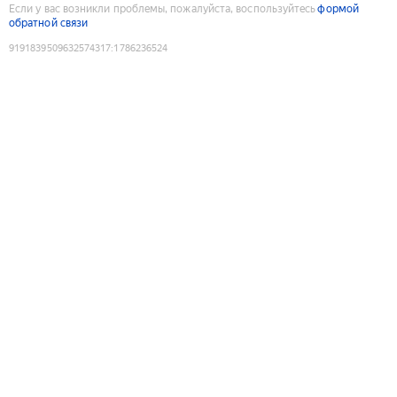
Если у вас возникли проблемы, пожалуйста, воспользуйтесь
формой
обратной связи
9191839509632574317
:
1786236524