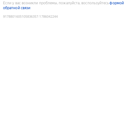
Если у вас возникли проблемы, пожалуйста, воспользуйтесь
формой
обратной связи
9178801605105836357
:
1786042244