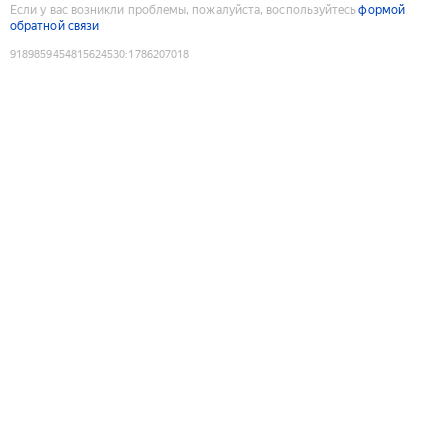
Если у вас возникли проблемы, пожалуйста, воспользуйтесь
формой
обратной связи
9189859454815624530
:
1786207018