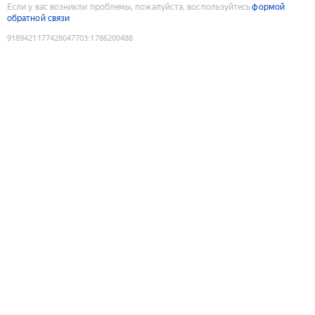
Если у вас возникли проблемы, пожалуйста, воспользуйтесь
формой
обратной связи
9189421177428047703
:
1786200488