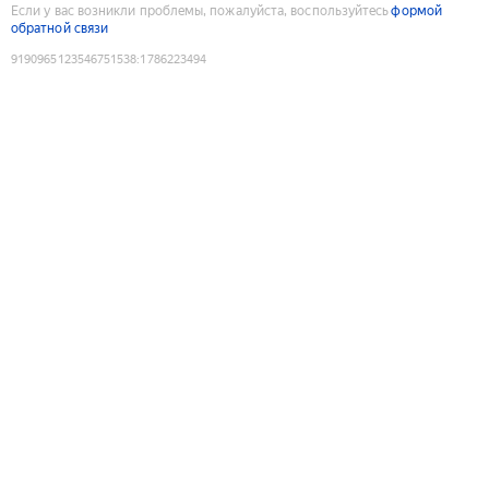
Если у вас возникли проблемы, пожалуйста, воспользуйтесь
формой
обратной связи
9190965123546751538
:
1786223494