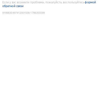
Если у вас возникли проблемы, пожалуйста, воспользуйтесь
формой
обратной связи
9199830497412001508
:
1786355599