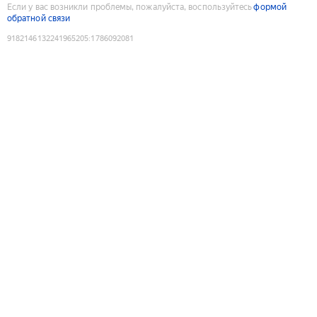
Если у вас возникли проблемы, пожалуйста, воспользуйтесь
формой
обратной связи
9182146132241965205
:
1786092081