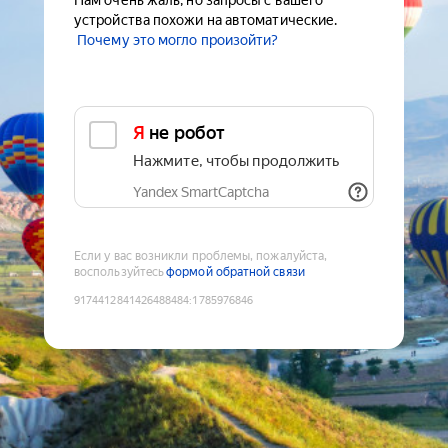
Нам очень жаль, но запросы с вашего
устройства похожи на автоматические.
Почему это могло произойти?
Я не робот
Нажмите, чтобы продолжить
Yandex SmartCaptcha
Если у вас возникли проблемы, пожалуйста,
воспользуйтесь
формой обратной связи
9174412841426488484
:
1785976846