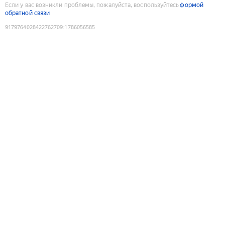
Если у вас возникли проблемы, пожалуйста, воспользуйтесь
формой
обратной связи
9179764028422762709
:
1786056585