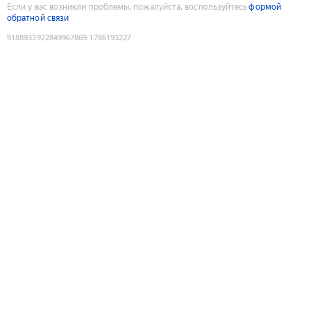
Если у вас возникли проблемы, пожалуйста, воспользуйтесь
формой
обратной связи
9188933922849967869
:
1786193227