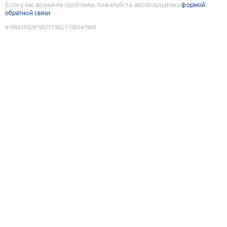
Если у вас возникли проблемы, пожалуйста, воспользуйтесь
формой
обратной связи
9199318509795717382
:
1786347969