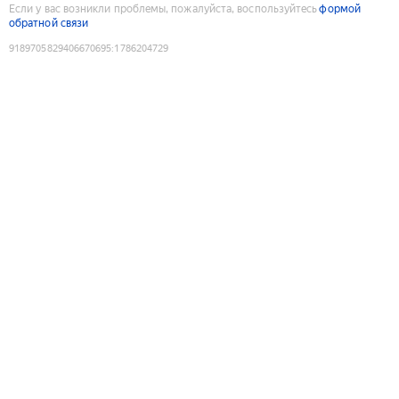
Если у вас возникли проблемы, пожалуйста, воспользуйтесь
формой
обратной связи
9189705829406670695
:
1786204729