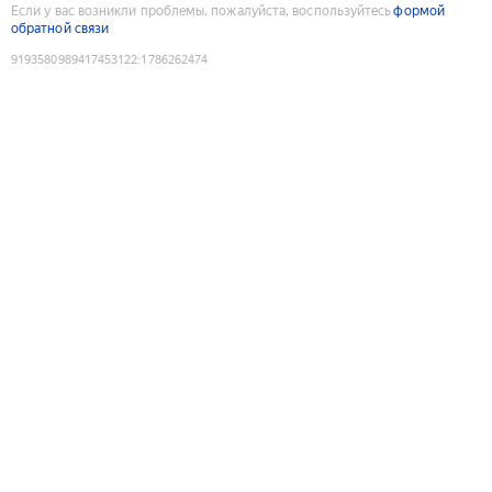
Если у вас возникли проблемы, пожалуйста, воспользуйтесь
формой
обратной связи
9193580989417453122
:
1786262474