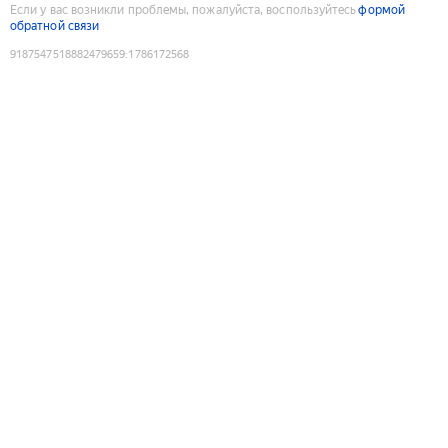
Если у вас возникли проблемы, пожалуйста, воспользуйтесь
формой
обратной связи
9187547518882479659
:
1786172568