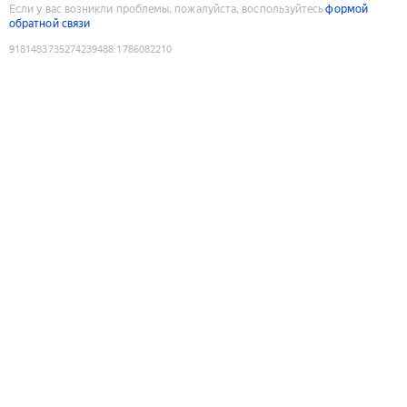
Если у вас возникли проблемы, пожалуйста, воспользуйтесь
формой
обратной связи
9181483735274239488
:
1786082210