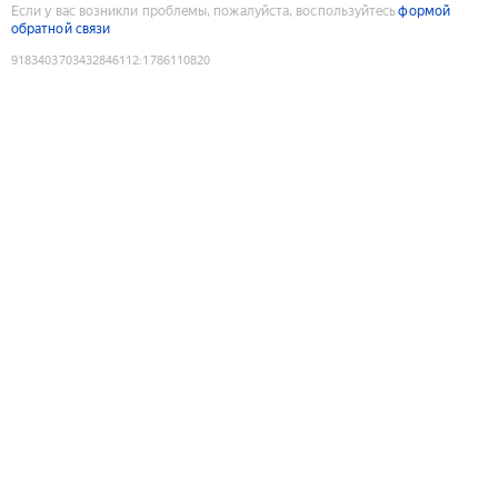
Если у вас возникли проблемы, пожалуйста, воспользуйтесь
формой
обратной связи
9183403703432846112
:
1786110820